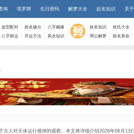
查询
塔罗牌
生日密码
解梦大全
起名知识
关于
血型配对
姓名缘分
八字姻缘
姓名知识
姓氏大全
八字财运
开运方法
风水知识
周公解梦
姓名算命
9
古人对天体运行规律的观察。本文将详细介绍2026年06月13