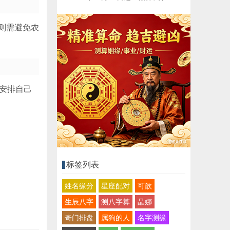
则需避免农
地安排自己
标签列表
姓名缘分
星座配对
可歆
生辰八字
测八字算
晶娜
奇门排盘
属狗的人
名字测缘