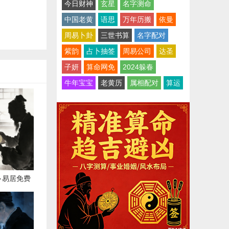
今日财神
玄星
名字测命
中国老黄
语思
万年历搬
依曼
周易卜卦
三世书算
名字配对
紫韵
占卜抽签
周易公司
达圣
子妍
算命网免
2024躲春
牛年宝宝
老黄历
属相配对
算运
卜易居免费